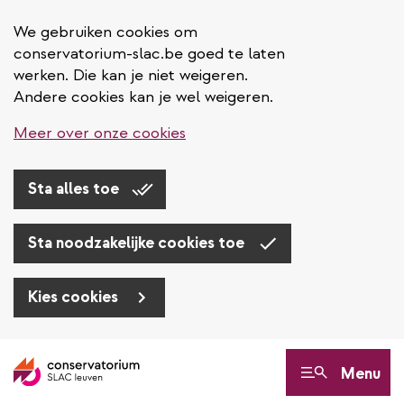
We gebruiken cookies om
conservatorium-slac.be goed te laten
werken. Die kan je niet weigeren.
Andere cookies kan je wel weigeren.
Meer over onze cookies
Sta alles toe
Sta noodzakelijke cookies toe
Kies cookies
Overslaan
en
Menu
naar