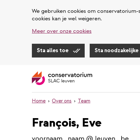
We gebruiken cookies om conservatorium-sl
cookies kan je wel weigeren.
Meer over onze cookies
Sta alles toe
Sta noodzakelijke
Overslaan
en
naar
de
inhoud
Home
Over ons
Team
gaan
François, Eve
voornaam . naam @ leuven . be