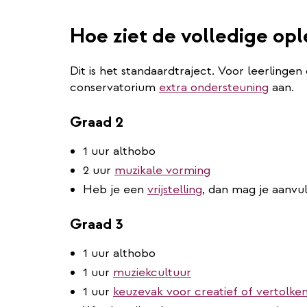
Hoe ziet de volledige opl
Dit is het standaardtraject. Voor leerlingen
conservatorium
extra ondersteuning
aan.
Graad 2
1 uur althobo
2 uur
muzikale vorming
Heb je een
vrijstelling
, dan mag je aanv
Graad 3
1 uur althobo
1 uur
muziekcultuur
1 uur
keuzevak voor creatief of vertolke