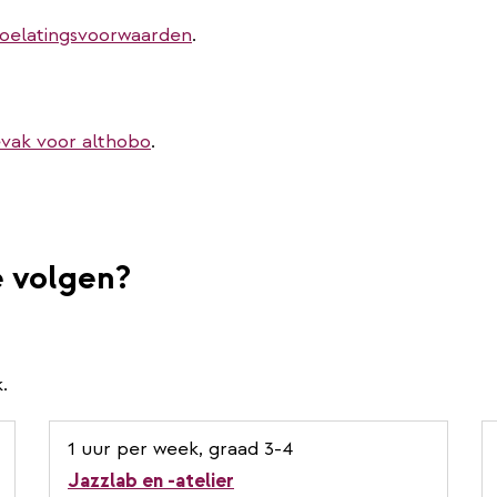
toelatingsvoorwaarden
.
vak voor althobo
.
e volgen?
.
1 uur per week, graad 3-4
Jazzlab en -atelier