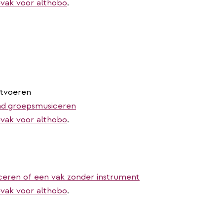
vak voor althobo
.
itvoeren
nd
groepsmusiceren
vak voor althobo
.
ceren of een vak zonder instrument
vak voor althobo
.