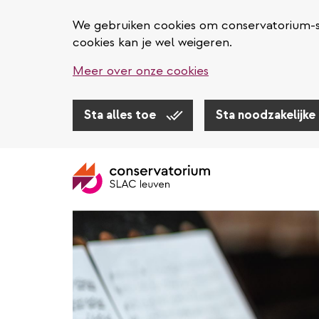
We gebruiken cookies om conservatorium-sl
cookies kan je wel weigeren.
Meer over onze cookies
Sta alles toe
Sta noodzakelijke
Overslaan
en
naar
de
inhoud
gaan