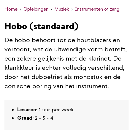
de
Home
Opleidingen
Muziek
Instrumenten of zang
inhoud
gaan
Hobo (standaard)
De hobo behoort tot de houtblazers en
vertoont, wat de uitwendige vorm betreft,
een zekere gelijkenis met de klarinet. De
klankkleur is echter volledig verschillend,
door het dubbelriet als mondstuk en de
conische boring van het instrument.
Lesuren
: 1 uur per week
Graad:
2 - 3 - 4