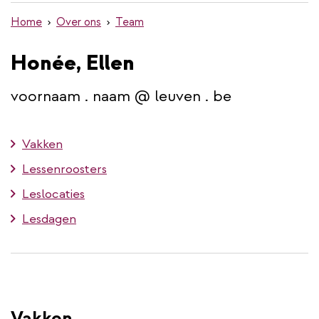
de
Home
Over ons
Team
inhoud
gaan
Honée, Ellen
voornaam . naam @ leuven . be
Vakken
Lessenroosters
Leslocaties
Lesdagen
Vakken