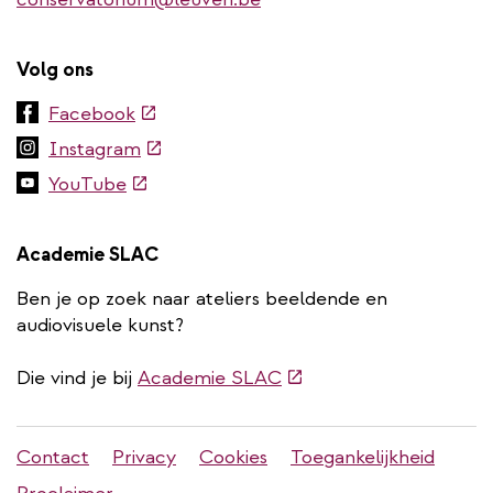
Volg ons
(externe
Facebook
link)
(externe
Instagram
link)
(externe
YouTube
link)
Academie SLAC
Ben je op zoek naar ateliers beeldende en
audiovisuele kunst?
(externe
Die vind je bij
Academie SLAC
link)
Stadleuven
Contact
Privacy
Cookies
Toegankelijkheid
footer