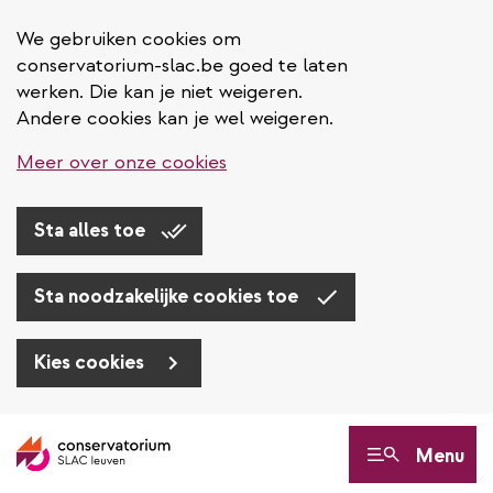
We gebruiken cookies om
conservatorium-slac.be goed te laten
werken. Die kan je niet weigeren.
Andere cookies kan je wel weigeren.
Meer over onze cookies
Sta alles toe
Sta noodzakelijke cookies toe
Kies cookies
Overslaan
en
Menu
naar