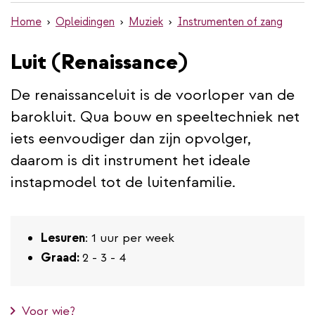
de
Home
Opleidingen
Muziek
Instrumenten of zang
inhoud
gaan
Luit (Renaissance)
De renaissanceluit is de voorloper van de
barokluit. Qua bouw en speeltechniek net
iets eenvoudiger dan zijn opvolger,
daarom is dit instrument het ideale
instapmodel tot de luitenfamilie.
Lesuren
: 1 uur per week
Graad:
2 - 3 - 4
Voor wie?