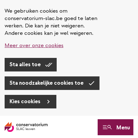
We gebruiken cookies om
conservatorium-slac.be goed te laten
werken. Die kan je niet weigeren.
Andere cookies kan je wel weigeren.
Meer over onze cookies
Sta alles toe
Sta noodzakelijke cookies toe
Kies cookies
Overslaan
en
Menu
naar