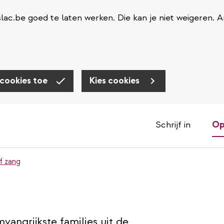
ac.be goed te laten werken. Die kan je niet weigeren. 
 cookies toe
Kies cookies
Schrijf in
Op
f zang
vangrijkste families uit de