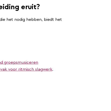
eiding eruit?
 die het nodig hebben, biedt het
nd
groepsmusiceren
vak voor ritmisch slagwerk
.