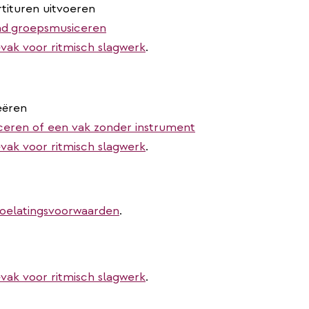
rtituren uitvoeren
nd
groepsmusiceren
vak voor ritmisch slagwerk
.
eëren
ceren of een vak zonder instrument
vak voor ritmisch slagwerk
.
toelatingsvoorwaarden
.
vak voor ritmisch slagwerk
.