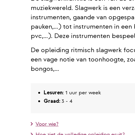
muziekwereld. Slagwerk is een ver
instrumenten, gaande van opgespa
pauken,...) tot instrumenten in een
pvc,...). Deze instrumenten bespee
De opleiding ritmisch slagwerk foc
een vage notie van toonhoogte, zo
bongos,...
Lesuren
: 1 uur per week
Graad:
3 - 4
Voor wie?
Hoe ziet de volledige opleiding eruit?