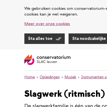
We gebruiken cookies om conservatorium-sl
cookies kan je wel weigeren.
Meer over onze cookies
Sta alles toe
Sta noodzakelijke
Overslaan
en
naar
de
inhoud
Home
Opleidingen
Muziek
Instrumenten o
gaan
Slagwerk (ritmisch)
De slagwerkfamilie is één van de om