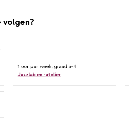
e volgen?
.
1 uur per week, graad 3-4
Jazzlab en -atelier