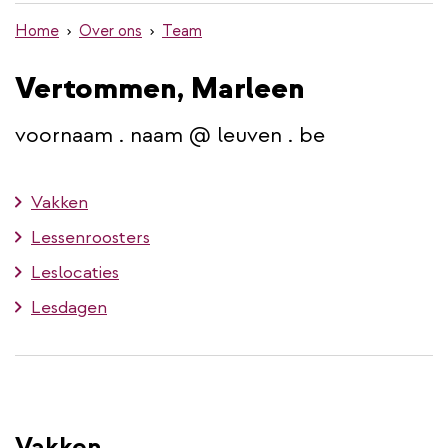
de
Home
Over ons
Team
inhoud
gaan
Vertommen, Marleen
voornaam . naam @ leuven . be
Vakken
Lessenroosters
Leslocaties
Lesdagen
Vakken