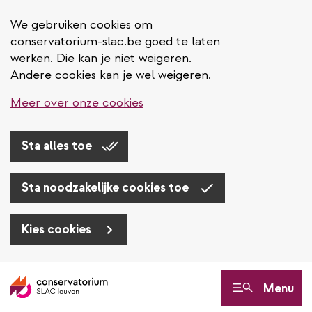
We gebruiken cookies om
conservatorium-slac.be goed te laten
werken. Die kan je niet weigeren.
Andere cookies kan je wel weigeren.
Meer over onze cookies
Sta alles toe
Sta noodzakelijke cookies toe
Kies cookies
Overslaan
en
Menu
naar