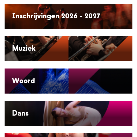
de
inhoud
Inschrijvingen 2026 - 2027
gaan
Muziek
Woord
Dans