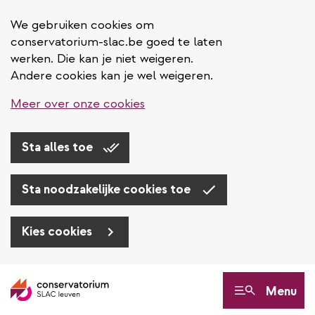
We gebruiken cookies om
conservatorium-slac.be goed te laten
werken. Die kan je niet weigeren.
Andere cookies kan je wel weigeren.
Meer over onze cookies
Sta alles toe
Sta noodzakelijke cookies toe
Kies cookies
Overslaan
en
Menu
naar