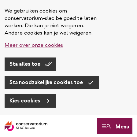
We gebruiken cookies om
conservatorium-slac.be goed te laten
werken. Die kan je niet weigeren.
Andere cookies kan je wel weigeren.
Meer over onze cookies
Sta alles toe
Sta noodzakelijke cookies toe
Kies cookies
Overslaan
en
Menu
naar