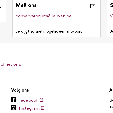
Mail ons
S
conservatorium@leuven.be
V
Je krijgt zo snel mogelijk een antwoord.
J
ld het ons.
Volg ons
A
(externe
Facebook
B
link)
a
(externe
Instagram