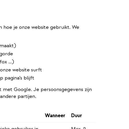
n hoe je onze website gebruikt. We
emaakt)
lgorde
fox …)
onze website surft
pagina’s blijft
 met Google. Je persoonsgegevens zijn
andere partijen.
Wanneer
Duur
nieke gebruiker in
Max. 2