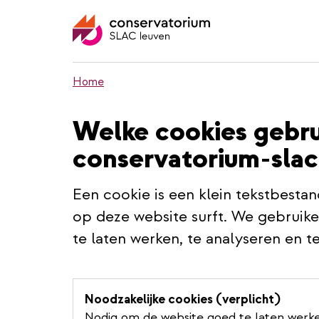
Overslaan
en
naar
de
inhoud
Home
gaan
Welke cookies gebr
conservatorium-slac
Een cookie is een klein tekstbestan
op deze website surft. We gebruik
te laten werken, te analyseren en t
Noodzakelijke cookies (verplicht)
Nodig om de website goed te laten werke