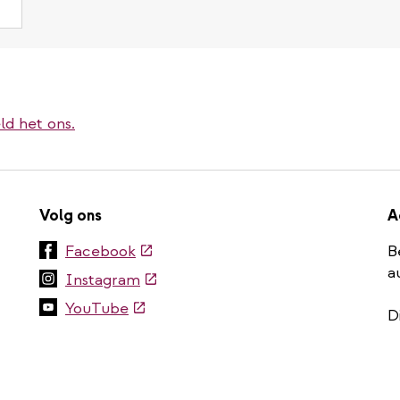
ld het ons.
Volg ons
A
(externe
Facebook
B
link)
a
(externe
Instagram
link)
(externe
YouTube
D
link)