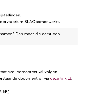
ijstellingen.
onservatorium SLAC samenwerkt.
s samen? Dan moet die eerst een
ernatieve leercontext wil volgen.
(externe
derstaande document of via
deze link
.
link)
15 kB)