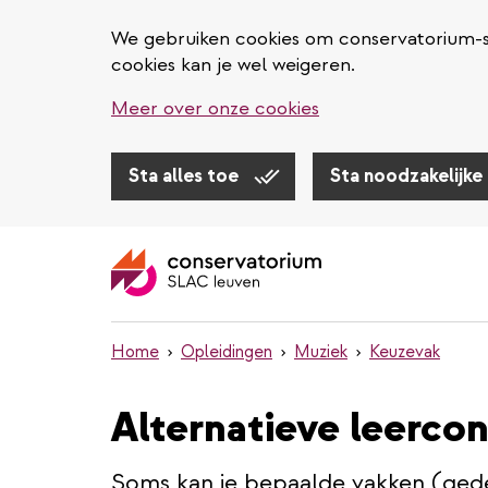
We gebruiken cookies om conservatorium-sl
cookies kan je wel weigeren.
Meer over onze cookies
Sta alles toe
Sta noodzakelijke
Overslaan
en
naar
de
inhoud
Home
Opleidingen
Muziek
Keuzevak
gaan
Alternatieve leerco
Soms kan je bepaalde vakken (gede