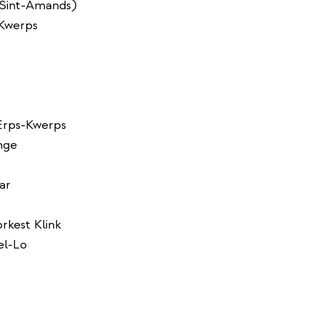
(Sint-Amands)
Kwerps
Erps-Kwerps
nge
ar
rkest Klink
el-Lo