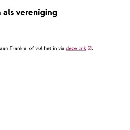
als vereniging
(externe
an Frankie, of vul het in via
deze link
.
link)