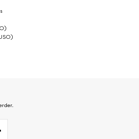
s
HO)
(USO)
erder.