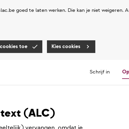
ac.be goed te laten werken. Die kan je niet weigeren. 
 cookies toe
Kies cookies
Schrijf in
Op
ntext (ALC)
eltelijk) vervangen, omdat je