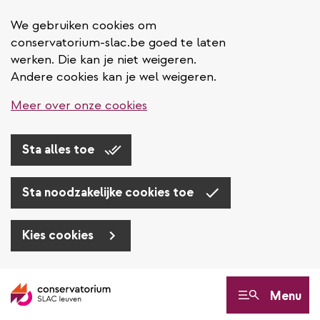
We gebruiken cookies om
conservatorium-slac.be goed te laten
werken. Die kan je niet weigeren.
Andere cookies kan je wel weigeren.
Meer over onze cookies
Sta alles toe
Sta noodzakelijke cookies toe
Kies cookies
Overslaan
en
Menu
naar