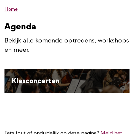
de
Home
inhoud
gaan
Agenda
Bekijk alle komende optredens, workshops
en meer.
Klasconcerten
Iets fout of onduidelijk op deze pagina?
Meld het