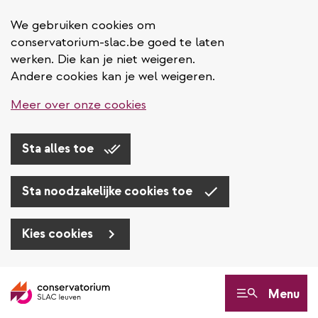
We gebruiken cookies om
conservatorium-slac.be goed te laten
werken. Die kan je niet weigeren.
Andere cookies kan je wel weigeren.
Meer over onze cookies
Sta alles toe
Sta noodzakelijke cookies toe
Kies cookies
Overslaan
en
Menu
naar