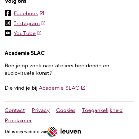
Volg ons
(externe
Facebook
link)
(externe
Instagram
link)
(externe
YouTube
link)
Academie SLAC
Ben je op zoek naar ateliers beeldende en
audiovisuele kunst?
(externe
Die vind je bij
Academie SLAC
link)
Stadleuven
Contact
Privacy
Cookies
Toegankelijkheid
footer
Proclaimer
menu
Dit is een website van