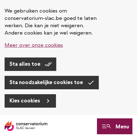
We gebruiken cookies om
conservatorium-slac.be goed te laten
werken. Die kan je niet weigeren.
Andere cookies kan je wel weigeren.
Meer over onze cookies
Sta alles toe
Sta noodzakelijke cookies toe
Kies cookies
Overslaan
en
Menu
naar