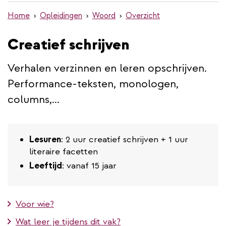
de
Home
Opleidingen
Woord
Overzicht
inhoud
gaan
Creatief schrijven
Verhalen verzinnen en leren opschrijven.
Performance-teksten, monologen,
columns,...
Lesuren
: 2 uur creatief schrijven + 1 uur
literaire facetten
Leeftijd
: vanaf 15 jaar
Voor wie?
Wat leer je tijdens dit vak?