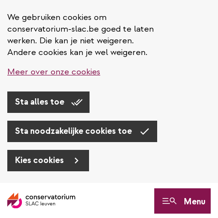
We gebruiken cookies om
conservatorium-slac.be goed te laten
werken. Die kan je niet weigeren.
Andere cookies kan je wel weigeren.
Meer over onze cookies
Sta alles toe
Sta noodzakelijke cookies toe
Kies cookies
Overslaan
en
Menu
naar