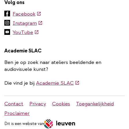
Volg ons
(externe
Facebook
link)
(externe
Instagram
link)
(externe
YouTube
link)
Academie SLAC
Ben je op zoek naar ateliers beeldende en
audiovisuele kunst?
(externe
Die vind je bij
Academie SLAC
link)
Stadleuven
Contact
Privacy
Cookies
Toegankelijkheid
footer
Proclaimer
menu
Dit is een website van