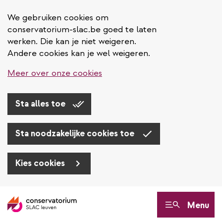
We gebruiken cookies om
conservatorium-slac.be goed te laten
werken. Die kan je niet weigeren.
Andere cookies kan je wel weigeren.
Meer over onze cookies
Sta alles toe
Sta noodzakelijke cookies toe
Kies cookies
Overslaan
en
Menu
naar