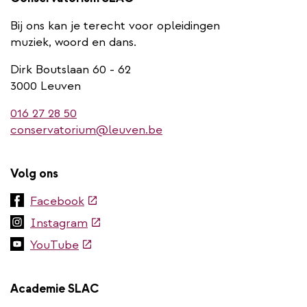
Bij ons kan je terecht voor opleidingen
muziek, woord en dans.
Dirk Boutslaan 60 - 62
3000 Leuven
016 27 28 50
conservatorium@leuven.be
Volg ons
(externe
Facebook
link)
(externe
Instagram
link)
(externe
YouTube
link)
Academie SLAC