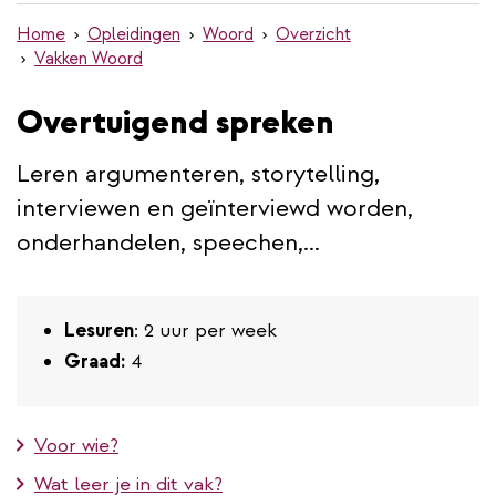
de
Home
Opleidingen
Woord
Overzicht
inhoud
Vakken Woord
gaan
Overtuigend spreken
Leren argumenteren, storytelling,
interviewen en geïnterviewd worden,
onderhandelen, speechen,...
Lesuren
: 2 uur per week
Graad:
4
Voor wie?
Wat leer je in dit vak?