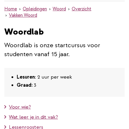
de
Home
Opleidingen
Woord
Overzicht
inhoud
Vakken Woord
gaan
Woordlab
Woordlab is onze startcursus voor
studenten vanaf 15 jaar.
Lesuren
: 2 uur per week
Graad:
3
Voor wie?
Wat leer je in dit vak?
Lessenroosters