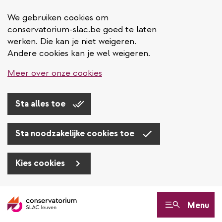
We gebruiken cookies om
conservatorium-slac.be goed te laten
werken. Die kan je niet weigeren.
Andere cookies kan je wel weigeren.
Meer over onze cookies
Sta alles toe
Sta noodzakelijke cookies toe
Kies cookies
Overslaan
en
Menu
naar