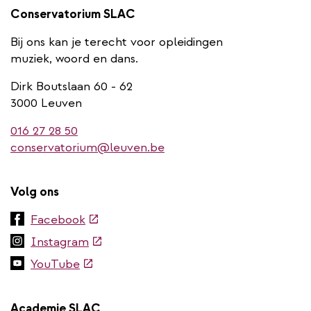
Conservatorium SLAC
Bij ons kan je terecht voor opleidingen
muziek, woord en dans.
Dirk Boutslaan 60 - 62
3000 Leuven
016 27 28 50
conservatorium@leuven.be
Volg ons
(externe
Facebook
link)
(externe
Instagram
link)
(externe
YouTube
link)
Academie SLAC