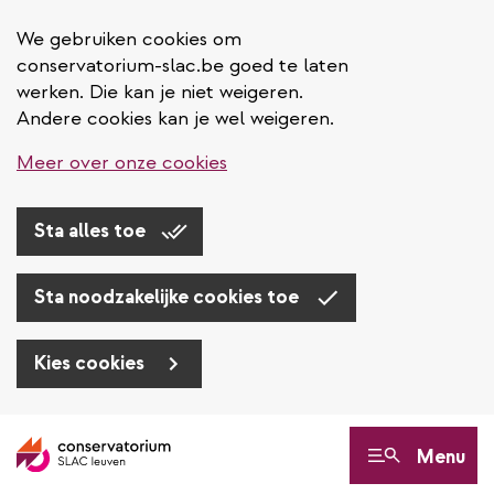
We gebruiken cookies om
conservatorium-slac.be goed te laten
werken. Die kan je niet weigeren.
Andere cookies kan je wel weigeren.
Meer over onze cookies
Sta alles toe
Sta noodzakelijke cookies toe
Kies cookies
Overslaan
en
Menu
naar