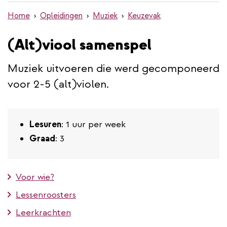
de
Home
Opleidingen
Muziek
Keuzevak
inhoud
gaan
(Alt)viool samenspel
Muziek uitvoeren die werd gecomponeerd
voor 2-5 (alt)violen.
Lesuren
: 1 uur per week
Graad
: 3
Voor wie?
Lessenroosters
Leerkrachten