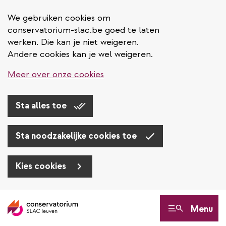
We gebruiken cookies om
conservatorium-slac.be goed te laten
werken. Die kan je niet weigeren.
Andere cookies kan je wel weigeren.
Meer over onze cookies
Sta alles toe
Sta noodzakelijke cookies toe
Kies cookies
Overslaan
en
Menu
naar