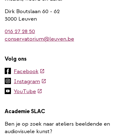
Dirk Boutslaan 60 - 62
3000 Leuven
016 27 28 50
conservatorium@leuven.be
Volg ons
(externe
Facebook
link)
(externe
Instagram
link)
(externe
YouTube
link)
Academie SLAC
Ben je op zoek naar ateliers beeldende en
audiovisuele kunst?