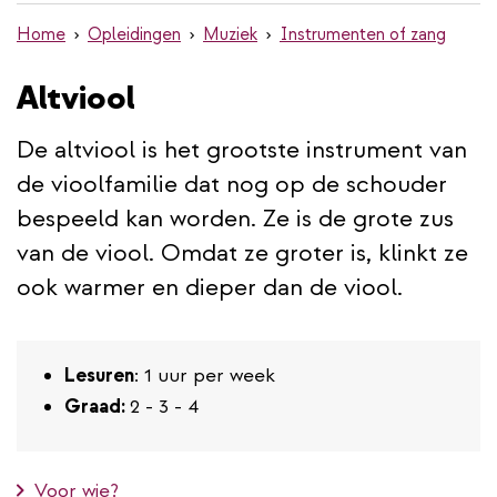
de
Home
Opleidingen
Muziek
Instrumenten of zang
inhoud
gaan
Altviool
De altviool is het grootste instrument van
de vioolfamilie dat nog op de schouder
bespeeld kan worden. Ze is de grote zus
van de viool. Omdat ze groter is, klinkt ze
ook warmer en dieper dan de viool.
Lesuren
: 1 uur per week
Graad:
2 - 3 - 4
Voor wie?