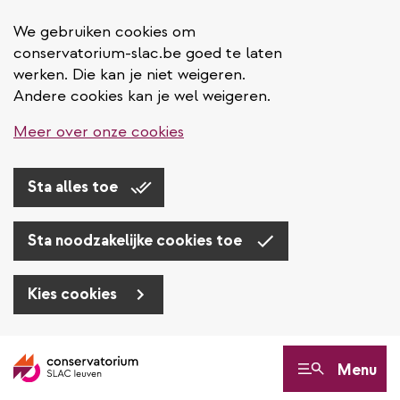
We gebruiken cookies om
conservatorium-slac.be goed te laten
werken. Die kan je niet weigeren.
Andere cookies kan je wel weigeren.
Meer over onze cookies
Sta alles toe
Sta noodzakelijke cookies toe
Kies cookies
Overslaan
en
Menu
naar