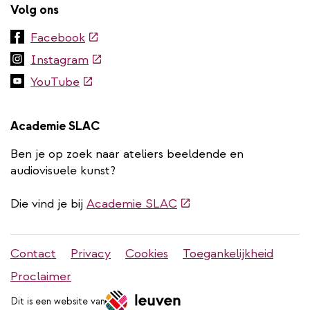
Volg ons
(externe
Facebook
link)
(externe
Instagram
link)
(externe
YouTube
link)
Academie SLAC
Ben je op zoek naar ateliers beeldende en
audiovisuele kunst?
(externe
Die vind je bij
Academie SLAC
link)
Stadleuven
Contact
Privacy
Cookies
Toegankelijkheid
footer
Proclaimer
menu
Dit is een website van