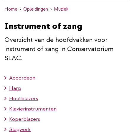
de
Home
Opleidingen
Muziek
inhoud
gaan
Instrument of zang
Overzicht van de hoofdvakken voor
instrument of zang in Conservatorium
SLAC.
Accordeon
Harp
Houtblazers
Klavierinstrumenten
Koperblazers
Slagwerk