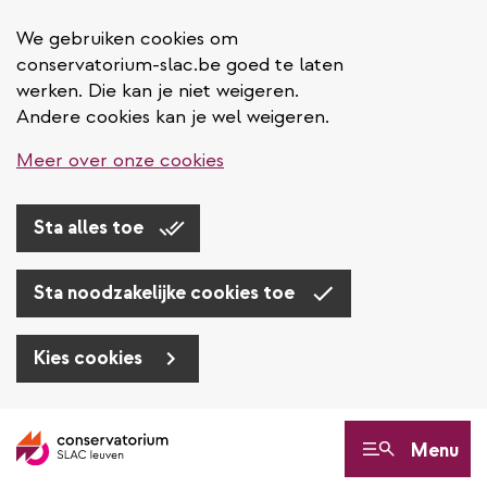
We gebruiken cookies om
conservatorium-slac.be goed te laten
werken. Die kan je niet weigeren.
Andere cookies kan je wel weigeren.
Meer over onze cookies
Sta alles toe
Sta noodzakelijke cookies toe
Kies cookies
Overslaan
en
Menu
naar