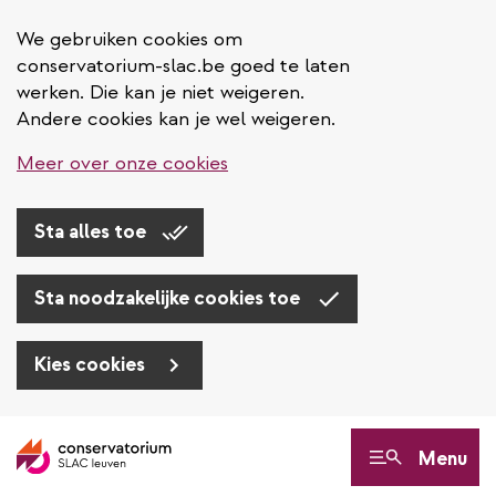
We gebruiken cookies om
conservatorium-slac.be goed te laten
werken. Die kan je niet weigeren.
Andere cookies kan je wel weigeren.
Meer over onze cookies
Sta alles toe
Sta noodzakelijke cookies toe
Kies cookies
Overslaan
en
Menu
naar