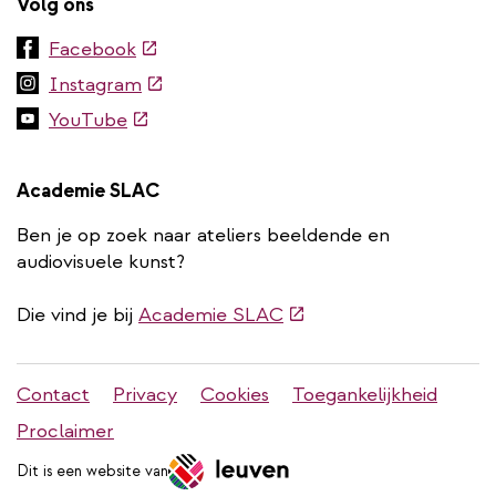
Volg ons
(externe
Facebook
link)
(externe
Instagram
link)
(externe
YouTube
link)
Academie SLAC
Ben je op zoek naar ateliers beeldende en
audiovisuele kunst?
(externe
Die vind je bij
Academie SLAC
link)
Stadleuven
Contact
Privacy
Cookies
Toegankelijkheid
footer
Proclaimer
menu
Dit is een website van