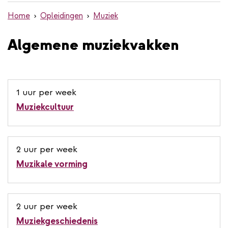
de
Home
Opleidingen
Muziek
inhoud
gaan
Algemene muziekvakken
1 uur per week
Muziekcultuur
2 uur per week
Muzikale vorming
2 uur per week
Muziekgeschiedenis