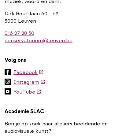
muziek, woord en dans.
Dirk Boutslaan 60 - 62
3000 Leuven
016 27 28 50
conservatorium@leuven.be
Volg ons
(externe
Facebook
link)
(externe
Instagram
link)
(externe
YouTube
link)
Academie SLAC
Ben je op zoek naar ateliers beeldende en
audiovisuele kunst?