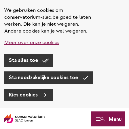
We gebruiken cookies om
conservatorium-slac.be goed te laten
werken. Die kan je niet weigeren.
Andere cookies kan je wel weigeren.
Meer over onze cookies
Sta alles toe
Sta noodzakelijke cookies toe
Kies cookies
Overslaan
en
Menu
naar