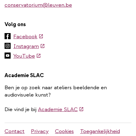
conservatorium@leuven.be
Volg ons
(externe
Facebook
link)
(externe
Instagram
link)
(externe
YouTube
link)
Academie SLAC
Ben je op zoek naar ateliers beeldende en
audiovisuele kunst?
(externe
Die vind je bij
Academie SLAC
link)
Stadleuven
Contact
Privacy
Cookies
Toegankelijkheid