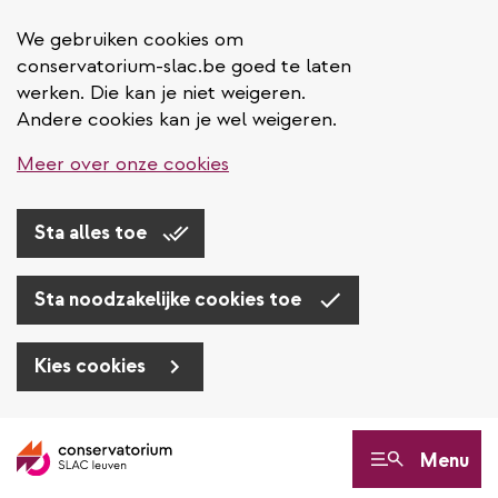
We gebruiken cookies om
conservatorium-slac.be goed te laten
werken. Die kan je niet weigeren.
Andere cookies kan je wel weigeren.
Meer over onze cookies
Sta alles toe
Sta noodzakelijke cookies toe
Kies cookies
Overslaan
en
Menu
naar