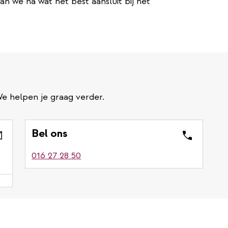
 we na wat het best aansluit bij het
e helpen je graag verder.
Bel ons
016 27 28 50