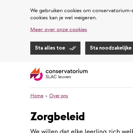
We gebruiken cookies om conservatorium-sl
cookies kan je wel weigeren.
Meer over onze cookies
Sta alles toe
Sta noodzakelijke
Overslaan
en
naar
de
inhoud
Home
Over ons
gaan
Zorgbeleid
We willen dat elke leerling zich we