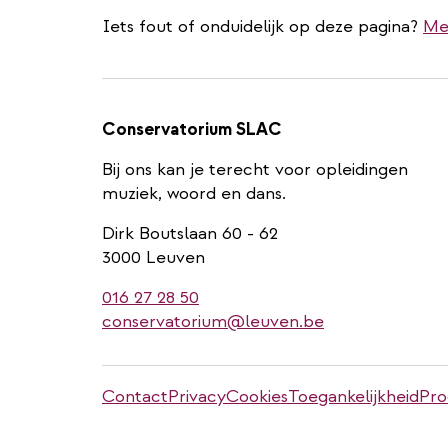
Iets fout of onduidelijk op deze pagina?
Me
Conservatorium SLAC
Bij ons kan je terecht voor opleidingen
muziek, woord en dans.
Dirk Boutslaan 60 - 62
3000 Leuven
016 27 28 50
conservatorium@leuven.be
Stadleuven
Contact
Privacy
Cookies
Toegankelijkheid
Pro
footer