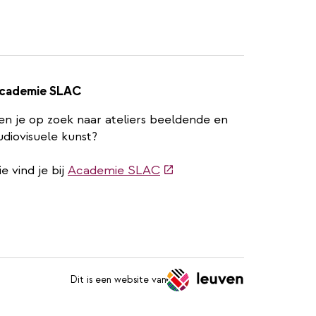
cademie SLAC
en je op zoek naar ateliers beeldende en
udiovisuele kunst?
(externe
ie vind je bij
Academie SLAC
link)
Dit is een website van