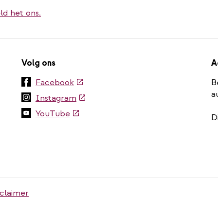
ld het ons.
Volg ons
A
(externe
Facebook
B
link)
a
(externe
Instagram
link)
(externe
YouTube
D
link)
claimer