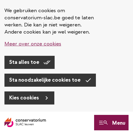
We gebruiken cookies om
conservatorium-slac.be goed te laten
werken. Die kan je niet weigeren.
Andere cookies kan je wel weigeren.
Meer over onze cookies
Sta alles toe
Sta noodzakelijke cookies toe
Kies cookies
Overslaan
en
Menu
naar