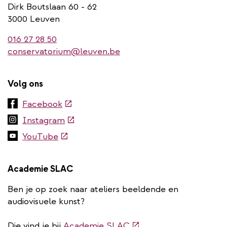
Dirk Boutslaan 60 - 62
3000 Leuven
016 27 28 50
conservatorium@leuven.be
Volg ons
(externe
Facebook
link)
(externe
Instagram
link)
(externe
YouTube
link)
Academie SLAC
Ben je op zoek naar ateliers beeldende en
audiovisuele kunst?
(externe
Die vind je bij
Academie SLAC