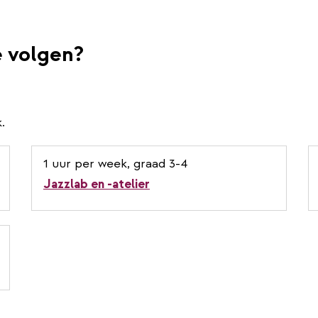
e volgen?
.
1 uur per week, graad 3-4
Jazzlab en -atelier