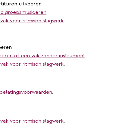
rtituren uitvoeren
nd
groepsmusiceren
vak voor ritmisch slagwerk
.
eëren
ceren of een vak zonder instrument
vak voor ritmisch slagwerk
.
toelatingsvoorwaarden
.
vak voor ritmisch slagwerk
.