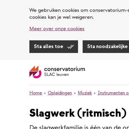
We gebruiken cookies om conservatorium-sl
cookies kan je wel weigeren.
Meer over onze cookies
Sta alles toe
Sta noodzakelijke
Overslaan
en
naar
de
inhoud
Home
Opleidingen
Muziek
Instrumenten o
gaan
Slagwerk (ritmisch)
De slagwerkfamilie is één van de om