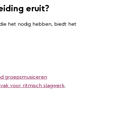
eiding eruit?
 die het nodig hebben, biedt het
nd
groepsmusiceren
vak voor ritmisch slagwerk
.