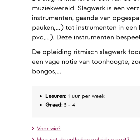
muziekwereld. Slagwerk is een ver
instrumenten, gaande van opgespa
pauken,...) tot instrumenten in een
pvc,...). Deze instrumenten bespee
De opleiding ritmisch slagwerk foc
een vage notie van toonhoogte, zo
bongos,...
Lesuren
: 1 uur per week
Graad:
3 - 4
Voor wie?
Hoe ziet de volledige opleiding eruit?