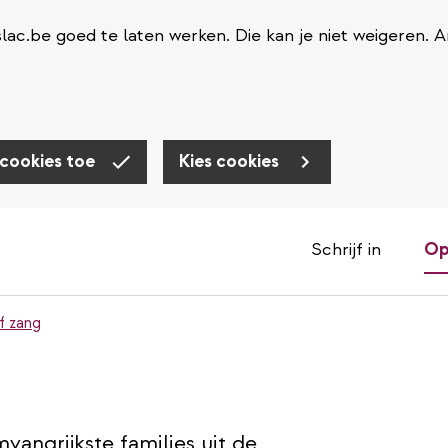
ac.be goed te laten werken. Die kan je niet weigeren. 
 cookies toe
Kies cookies
Schrijf in
Op
f zang
vangrijkste families uit de