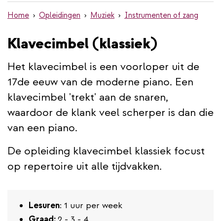
de
Home
Opleidingen
Muziek
Instrumenten of zang
inhoud
gaan
Klavecimbel (klassiek)
Het klavecimbel is een voorloper uit de
17de eeuw van de moderne piano. Een
klavecimbel 'trekt' aan de snaren,
waardoor de klank veel scherper is dan die
van een piano.
De opleiding klavecimbel klassiek focust
op repertoire uit alle tijdvakken.
Lesuren
: 1 uur per week
Graad:
2 - 3 - 4