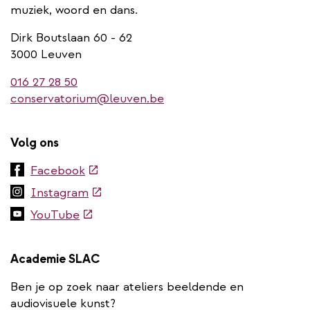
muziek, woord en dans.
Dirk Boutslaan 60 - 62
3000 Leuven
016 27 28 50
conservatorium@leuven.be
Volg ons
(externe
Facebook
link)
(externe
Instagram
link)
(externe
YouTube
link)
Academie SLAC
Ben je op zoek naar ateliers beeldende en
audiovisuele kunst?