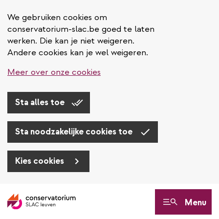
We gebruiken cookies om
conservatorium-slac.be goed te laten
werken. Die kan je niet weigeren.
Andere cookies kan je wel weigeren.
Meer over onze cookies
Sta alles toe
Sta noodzakelijke cookies toe
Kies cookies
Overslaan
en
Menu
naar