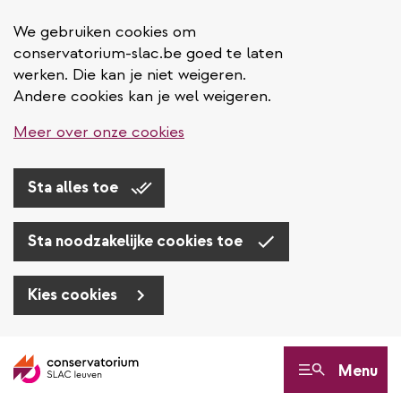
We gebruiken cookies om
conservatorium-slac.be goed te laten
werken. Die kan je niet weigeren.
Andere cookies kan je wel weigeren.
Meer over onze cookies
Sta alles toe
Sta noodzakelijke cookies toe
Kies cookies
Overslaan
en
Menu
naar