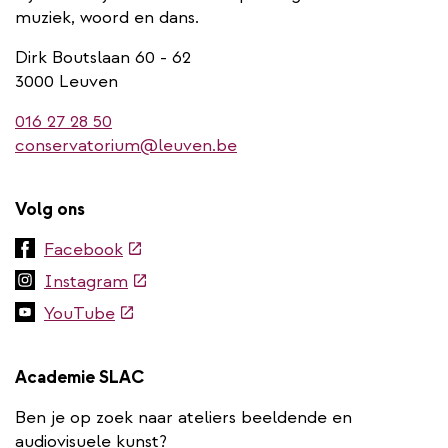
muziek, woord en dans.
Dirk Boutslaan 60 - 62
3000 Leuven
016 27 28 50
conservatorium@leuven.be
Volg ons
(externe
Facebook
link)
(externe
Instagram
link)
(externe
YouTube
link)
Academie SLAC
Ben je op zoek naar ateliers beeldende en
audiovisuele kunst?