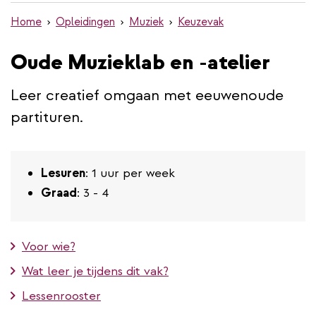
de
Home
Opleidingen
Muziek
Keuzevak
inhoud
gaan
Oude Muzieklab en -atelier
Leer creatief omgaan met eeuwenoude
partituren.
Lesuren
: 1 uur per week
Graad
: 3 - 4
Voor wie?
Wat leer je tijdens dit vak?
Lessenrooster