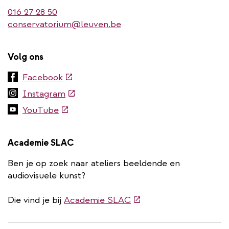
016 27 28 50
conservatorium@leuven.be
Volg ons
(externe
Facebook
link)
(externe
Instagram
link)
(externe
YouTube
link)
Academie SLAC
Ben je op zoek naar ateliers beeldende en
audiovisuele kunst?
(externe
Die vind je bij
Academie SLAC
link)