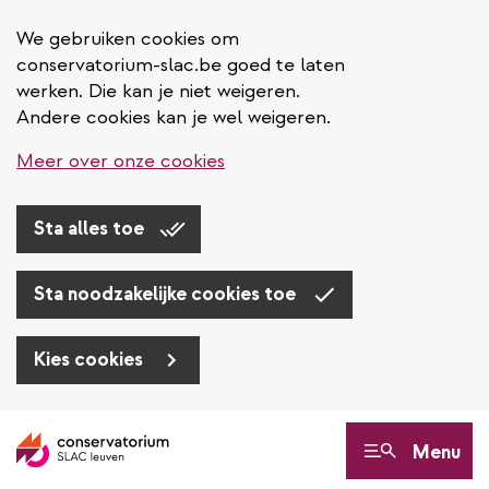
We gebruiken cookies om
conservatorium-slac.be goed te laten
werken. Die kan je niet weigeren.
Andere cookies kan je wel weigeren.
Meer over onze cookies
Sta alles toe
Sta noodzakelijke cookies toe
Kies cookies
Overslaan
en
Menu
naar