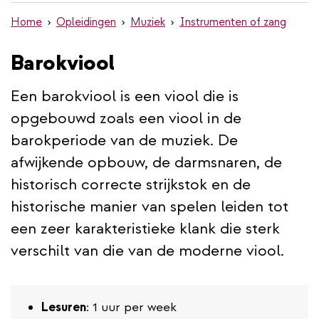
de
Home
Opleidingen
Muziek
Instrumenten of zang
inhoud
gaan
Barokviool
Een barokviool is een viool die is
opgebouwd zoals een viool in de
barokperiode van de muziek. De
afwijkende opbouw, de darmsnaren, de
historisch correcte strijkstok en de
historische manier van spelen leiden tot
een zeer karakteristieke klank die sterk
verschilt van die van de moderne viool.
Lesuren
: 1 uur per week