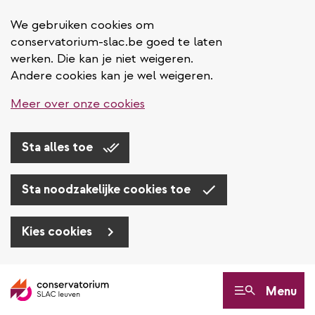
We gebruiken cookies om
conservatorium-slac.be goed te laten
werken. Die kan je niet weigeren.
Andere cookies kan je wel weigeren.
Meer over onze cookies
Sta alles toe
Sta noodzakelijke cookies toe
Kies cookies
Overslaan
en
Menu
naar