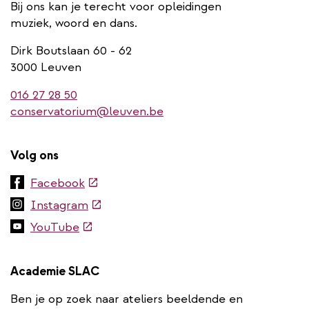
Bij ons kan je terecht voor opleidingen
muziek, woord en dans.
Dirk Boutslaan 60 - 62
3000 Leuven
016 27 28 50
conservatorium@leuven.be
Volg ons
(externe
Facebook
link)
(externe
Instagram
link)
(externe
YouTube
link)
Academie SLAC
Ben je op zoek naar ateliers beeldende en