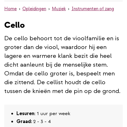
de
Home
Opleidingen
Muziek
Instrumenten of zang
inhoud
gaan
Cello
De cello behoort tot de vioolfamilie en is
groter dan de viool, waardoor hij een
lagere en warmere klank bezit die heel
dicht aanleunt bij de menselijke stem.
Omdat de cello groter is, bespeelt men
die zittend. De cellist houdt de cello
tussen de knieën met de pin op de grond.
Lesuren
: 1 uur per week
Graad:
2 - 3 - 4