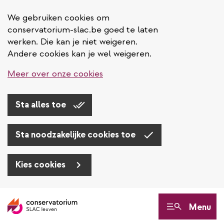
We gebruiken cookies om
conservatorium-slac.be goed te laten
werken. Die kan je niet weigeren.
Andere cookies kan je wel weigeren.
Meer over onze cookies
Sta alles toe
Sta noodzakelijke cookies toe
Kies cookies
Overslaan
en
Menu
naar