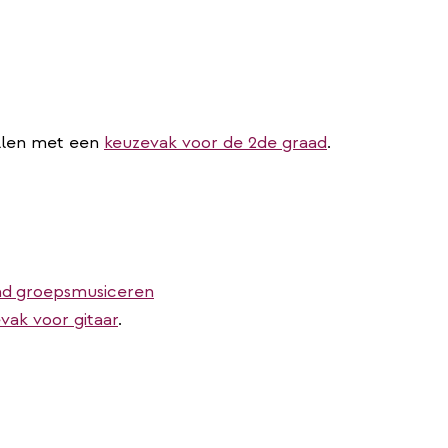
ullen met een
keuzevak voor de 2de graad
.
nd
groepsmusiceren
vak voor gitaar
.