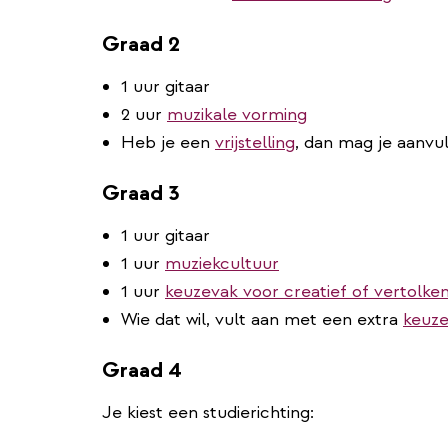
Graad 2
1 uur gitaar
2 uur
muzikale vorming
Heb je een
vrijstelling
, dan mag je aanv
Graad 3
1 uur gitaar
1 uur
muziekcultuur
1 uur
keuzevak voor creatief of vertolke
Wie dat wil, vult aan met een extra
keuze
Graad 4
Je kiest een studierichting: