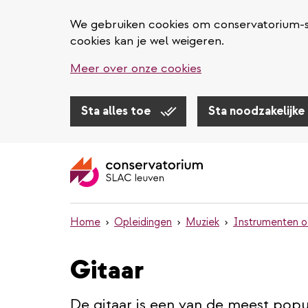
We gebruiken cookies om conservatorium-sl
cookies kan je wel weigeren.
Meer over onze cookies
Sta alles toe
Sta noodzakelijke
Overslaan
en
naar
de
inhoud
Home
Opleidingen
Muziek
Instrumenten o
gaan
Gitaar
De gitaar is een van de meest popu