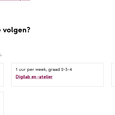
e volgen?
.
1 uur per week, graad 2-3-4
Digilab en -atelier