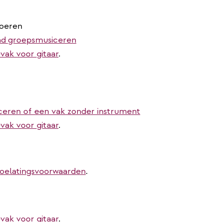
voeren
nd
groepsmusiceren
vak voor gitaar
.
ceren of een vak zonder instrument
vak voor gitaar
.
toelatingsvoorwaarden
.
vak voor gitaar
.