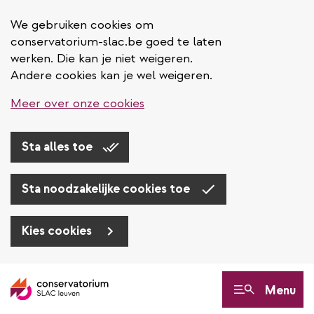
We gebruiken cookies om
conservatorium-slac.be goed te laten
werken. Die kan je niet weigeren.
Andere cookies kan je wel weigeren.
Meer over onze cookies
Sta alles toe
Sta noodzakelijke cookies toe
Kies cookies
Overslaan
en
Menu
naar