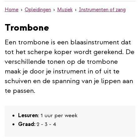
de
Home
Opleidingen
Muziek
Instrumenten of zang
inhoud
gaan
Trombone
Een trombone is een blaasinstrument dat
tot het scherpe koper wordt gerekend. De
verschillende tonen op de trombone
maak je door je instrument in of uit te
schuiven en de spanning van je lippen aan
te passen.
Lesuren
: 1 uur per week
Graad:
2 - 3 - 4