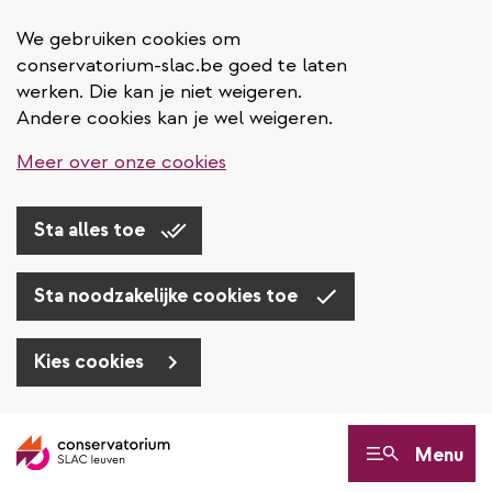
We gebruiken cookies om
conservatorium-slac.be goed te laten
werken. Die kan je niet weigeren.
Andere cookies kan je wel weigeren.
Meer over onze cookies
Sta alles toe
Sta noodzakelijke cookies toe
Kies cookies
Overslaan
en
Menu
naar