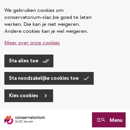
We gebruiken cookies om
conservatorium-slac.be goed te laten
werken. Die kan je niet weigeren.
Andere cookies kan je wel weigeren.
Meer over onze cookies
Sta alles toe
Sta noodzakelijke cookies toe
Kies cookies
Overslaan
en
Menu
naar